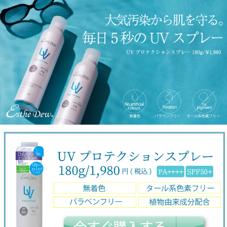
コ
ン
テ
ン
ツ
へ
ス
キ
ッ
プ