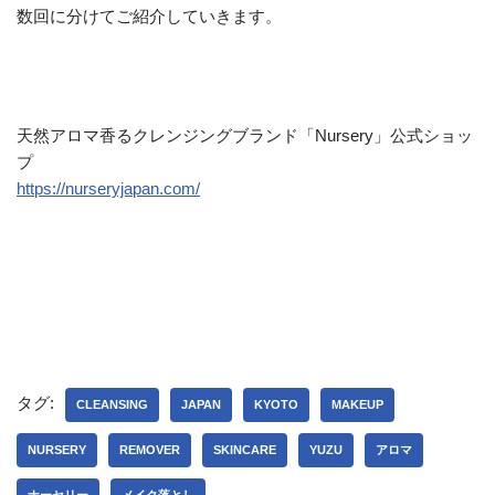
数回に分けてご紹介していきます。
天然アロマ香るクレンジングブランド「Nursery」公式ショッ
プ
https://nurseryjapan.com/
タグ:
CLEANSING
JAPAN
KYOTO
MAKEUP
NURSERY
REMOVER
SKINCARE
YUZU
アロマ
ナーセリー
メイク落とし