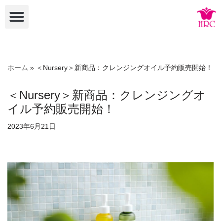
コ
ン
テ
ン
ホーム
»
＜Nursery＞新商品：クレンジングオイル予約販売開始！
ツ
へ
＜Nursery＞新商品：クレンジングオ
ス
イル予約販売開始！
キ
ッ
2023年6月21日
プ