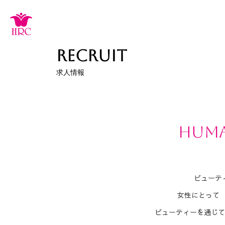
コ
ン
テ
RECRUIT
ン
求人情報
ツ
へ
ス
キ
ッ
HUMA
プ
ビューテ
女性にとって
ビューティーを通じて