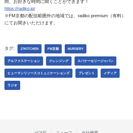
間、お好きな時間に聞くことができます！
https://radiko.jp/
※FM京都の配信範囲外の地域では、radiko premium（有料）
にてお聞きいただけます。
タグ:
27KITCHEN
FM京都
NURSERY
アルファステーション
クレンジング
スパナーセリージャパン
ヒューマンリソースコミュニケーションズ
プレゼント
メディア
ラジオ
HOME
ニュース
会社概要