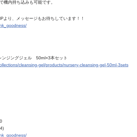
で機内持ち込みも可能です。
HPより、メッセージもお待ちしています！！
hank_goodness/
クレンジングジェル 50ml×3本セット
ollections/cleansing-gel/products/nursery-cleansing-gel-50ml-3sets
0
4)
hank_goodness/