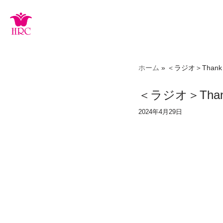
コ
ン
テ
ン
ホーム
»
＜ラジオ＞Thank G
ツ
へ
＜ラジオ＞Thank 
ス
キ
2024年4月29日
ッ
プ