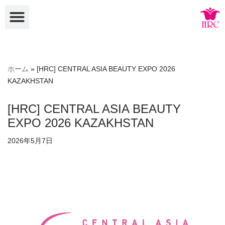
コ
ン
テ
ン
ホーム
»
[HRC] CENTRAL ASIA BEAUTY EXPO 2026
ツ
KAZAKHSTAN
へ
ス
[HRC] CENTRAL ASIA BEAUTY
キ
EXPO 2026 KAZAKHSTAN
ッ
プ
2026年5月7日