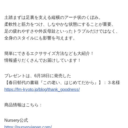
土踏まずは足裏を支える縦横のアーチ状のくぼみ。
柔軟性と筋力をつけ、しなやかな状態にすることが重要。
足の疲れやすさや外反母趾といったトラブルだけではなく、
全身のスタイルにも影響を与えます。
簡単にできるエクササイズ方法なども大紹介！
情報盛りだくさんでお届けしています！
プレゼントは、6月18日に発売した
【春日郁代の書籍『この老い、はじめてだから』】：３名様
https://fm-kyoto.jp/
blog/thank_goodness/
商品情報はこちら：
Nursery公式
https://nurseryjapan.com/