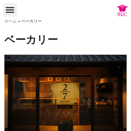
コ
ホーム
»
ベーカリー
ン
テ
ベーカリー
ン
ツ
へ
ス
キ
ッ
プ